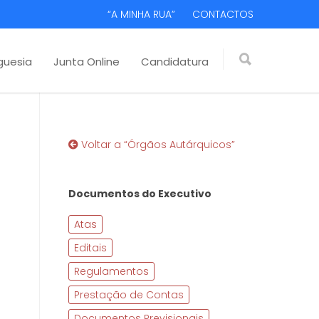
“A MINHA RUA”
CONTACTOS
guesia
Junta Online
Candidatura
Voltar a “Órgãos Autárquicos”
Documentos do Executivo
Atas
Editais
Regulamentos
Prestação de Contas
Documentos Previsionais