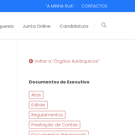
“A MINHA RUA”
CONTACTOS
guesia
Junta Online
Candidatura
Voltar a “Órgãos Autárquicos”
Documentos do Executivo
Atas
Editais
Regulamentos
Prestação de Contas
Documentos Previsionais