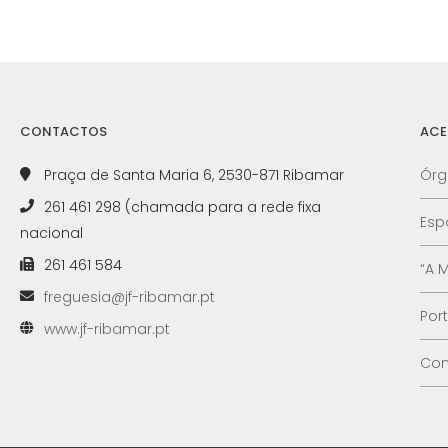
CONTACTOS
ACE
Praça de Santa Maria 6, 2530-871 Ribamar
Órg
261 461 298 (chamada para a rede fixa
Esp
nacional
261 461 584
“A 
freguesia@jf-ribamar.pt
Por
www.jf-ribamar.pt
Con