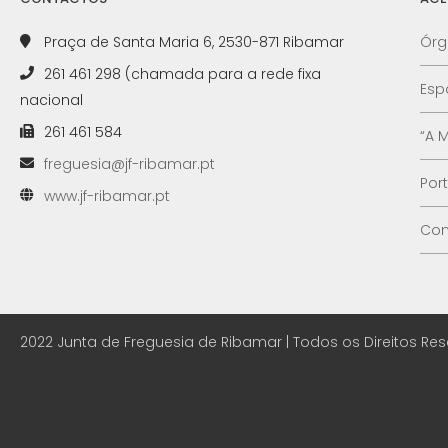
Praça de Santa Maria 6, 2530-871 Ribamar
Órg
261 461 298 (chamada para a rede fixa
Esp
nacional
261 461 584
“A 
freguesia@jf-ribamar.pt
Por
www.jf-ribamar.pt
Con
2022 Junta de Freguesia de Ribamar | Todos os Direitos Re