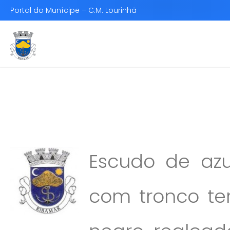
Portal do Munícipe – C.M. Lourinhã
Escudo de azu
com tronco te