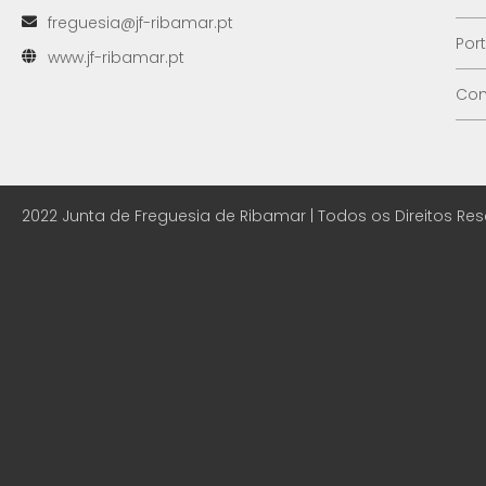
freguesia@jf-ribamar.pt
Por
www.jf-ribamar.pt
Con
2022 Junta de Freguesia de Ribamar | Todos os Direitos Re