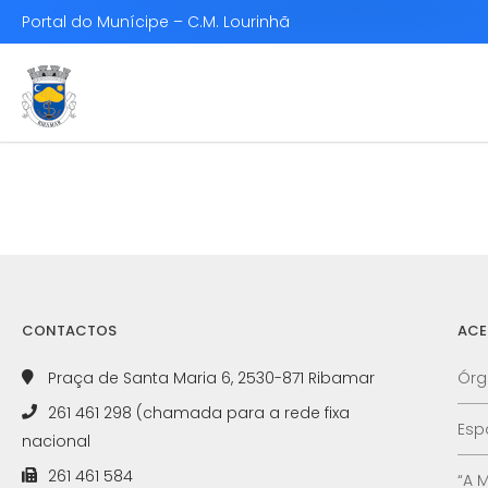
Portal do Munícipe – C.M. Lourinhã
CONTACTOS
ACE
Praça de Santa Maria 6, 2530-871 Ribamar
Órg
261 461 298 (chamada para a rede fixa
Esp
nacional
261 461 584
“A 